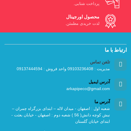
پرداخت شتابی.
محصول اورجینال
لذت خریدی مطمئن.
ارتباط با ما
تلفن تماس
مدیریت : 09103236408 واحد فروش : 09137444594
آدرس ایمیل
arkapipeco@gmail.com
آدرس ما
شعبه اول : اصفهان - میدان لاله – ابتدای بزرگراه چمران –
نبش کوچه دانش( 56 ) شعبه دوم : اصفهان - خیابان بعثت -
ابتدای خیابان گلستان