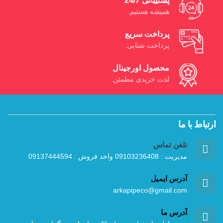
پشتیبانی 24/7
همیشه هستیم.
پرداخت سریع
پرداخت شتابی.
محصول اورجینال
لذت خریدی مطمئن.
ارتباط با ما
تلفن تماس
مدیریت : 09103236408 واحد فروش : 09137444594
آدرس ایمیل
arkapipeco@gmail.com
آدرس ما