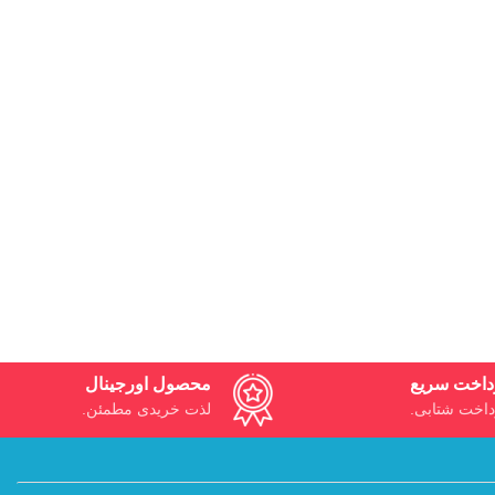
داخت سریع
محصول اورجینال
داخت شتابی.
لذت خریدی مطمئن.