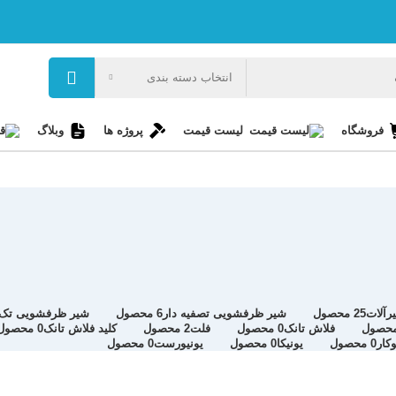
انتخاب دسته بندی
فروشگاه
لیست قیمت
پروژه ها
وبلاگ
آلات
25 محصول
شیر ظرفشویی تصفیه دار
6 محصول
شیر ظرفشویی تک
فلاش تانک
0 محصول
فلت
2 محصول
کلید فلاش تانک
0 محصول
کار
0 محصول
یونیکا
0 محصول
یونیورست
0 محصول