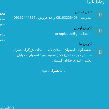
ارتباط با ما
تلفن تماس
مجمو
مدیریت : 09103236408 واحد فروش : 09137444594
ساخت
صورت
آدرس ایمیل
arkapipeco@gmail.com
برای
تماس
آدرس ما
شعبه اول : اصفهان - میدان لاله – ابتدای بزرگراه چمران
– نبش کوچه دانش( 56 ) شعبه دوم : اصفهان - خیابان
بعثت - ابتدای خیابان گلستان
با ما همراه باشید
کلیه حقو