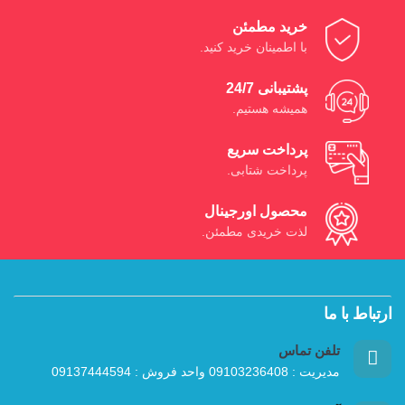
خرید مطمئن
با اطمینان خرید کنید.
پشتیبانی 24/7
همیشه هستیم.
پرداخت سریع
پرداخت شتابی.
محصول اورجینال
لذت خریدی مطمئن.
ارتباط با ما
تلفن تماس
مدیریت : 09103236408 واحد فروش : 09137444594