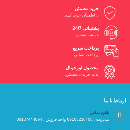
خرید مطمئن
با اطمینان خرید کنید.
پشتیبانی 24/7
همیشه هستیم.
پرداخت سریع
پرداخت شتابی.
محصول اورجینال
لذت خریدی مطمئن.
ارتباط با ما
تلفن تماس
مدیریت : 09103236408 واحد فروش : 09137444594