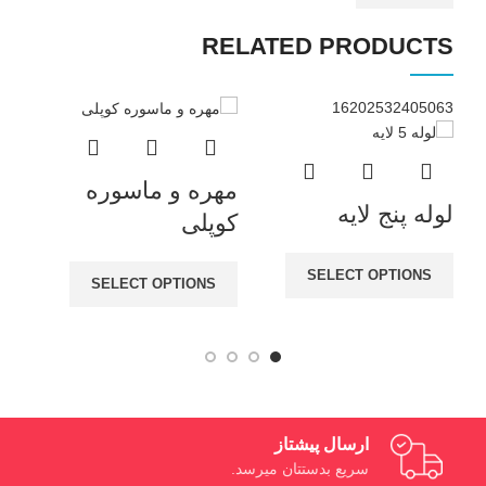
RELATED PRODUCTS
16
20
25
32
40
50
63
مهره و ماسوره
سه
لوله پنج لایه
کوپلی
توپ
SELECT OPTIONS
SELECT OPTIONS
ارسال پیشتاز
سریع بدستتان میرسد.